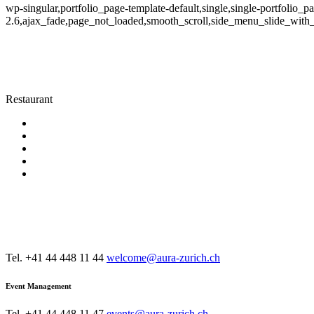
wp-singular,portfolio_page-template-default,single,single-portfolio_
2.6,ajax_fade,page_not_loaded,smooth_scroll,side_menu_slide_with_
Restaurant
Category
Restaurant
KONTAKT
AURA Restaurant & Bar
Tel. +41 44 448 11 44
welcome@aura-zurich.ch
Event Management
Tel. +41 44 448 11 47
events@aura-zurich.ch