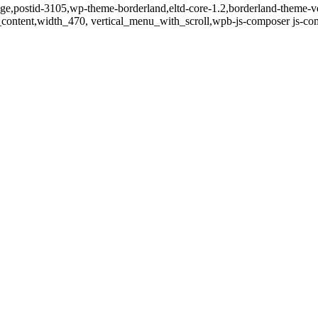
page,postid-3105,wp-theme-borderland,eltd-core-1.2,borderland-theme-v
content,width_470, vertical_menu_with_scroll,wpb-js-composer js-co