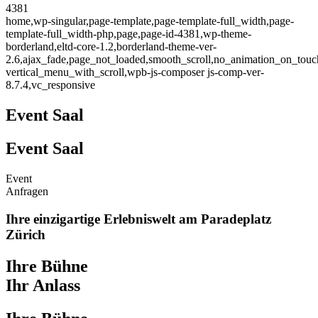
4381
home,wp-singular,page-template,page-template-full_width,page-
template-full_width-php,page,page-id-4381,wp-theme-
borderland,eltd-core-1.2,borderland-theme-ver-
2.6,ajax_fade,page_not_loaded,smooth_scroll,no_animation_on_touc
vertical_menu_with_scroll,wpb-js-composer js-comp-ver-
8.7.4,vc_responsive
Event Saal
Event Saal
Event
Anfragen
Ihre einzigartige Erlebniswelt am Paradeplatz
Zürich
Ihre Bühne
Ihr Anlass