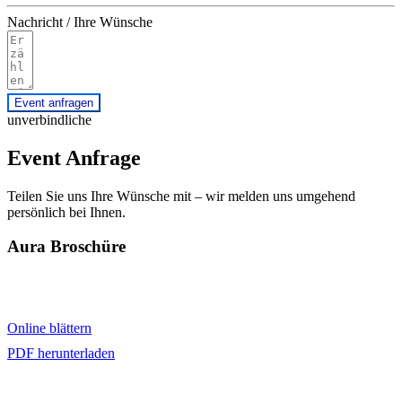
Nachricht / Ihre Wünsche
Event anfragen
unverbindliche
Event Anfrage
Teilen Sie uns Ihre Wünsche mit – wir melden uns umgehend
persönlich bei Ihnen.
Aura Broschüre
Verschaffen Sie sich eine Übersicht über die Möglichkeiten im
Event Saal und die wichtigsten Informationen im AURA Booklet.
Online blättern
PDF herunterladen