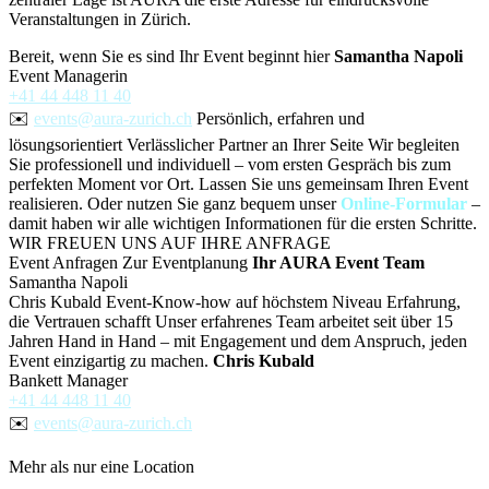
Veranstaltungen in Zürich.
Bereit, wenn Sie es sind
Ihr Event beginnt hier
Samantha Napoli
Event Managerin
+41 44 448 11 40
✉️
events@aura-zurich.ch
Persönlich, erfahren und
lösungsorientiert
Verlässlicher Partner an Ihrer Seite
Wir begleiten
Sie professionell und individuell – vom ersten Gespräch bis zum
perfekten Moment vor Ort.
Lassen Sie uns gemeinsam Ihren Event
realisieren.
Oder nutzen Sie ganz bequem unser
Online-Formular
–
damit haben wir alle wichtigen Informationen für die ersten Schritte.
WIR FREUEN UNS AUF IHRE ANFRAGE
Event Anfragen
Zur Eventplanung
Ihr AURA Event Team
Samantha Napoli
Chris Kubald
Event-Know-how auf höchstem Niveau
Erfahrung,
die Vertrauen schafft
Unser erfahrenes Team arbeitet seit über 15
Jahren Hand in Hand – mit Engagement und dem Anspruch, jeden
Event einzigartig zu machen.
Chris Kubald
Bankett Manager
+41 44 448 11 40
✉️
events@aura-zurich.ch
Mehr als nur eine Location