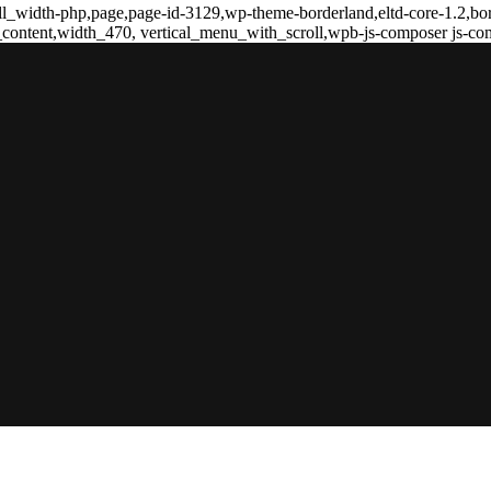
ull_width-php,page,page-id-3129,wp-theme-borderland,eltd-core-1.2,bo
content,width_470, vertical_menu_with_scroll,wpb-js-composer js-co