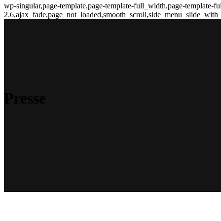
wp-singular,page-template,page-template-full_width,page-template-f
2.6,ajax_fade,page_not_loaded,smooth_scroll,side_menu_slide_with_
Presse