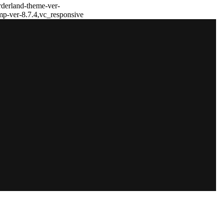
rderland-theme-ver-
mp-ver-8.7.4,vc_responsive