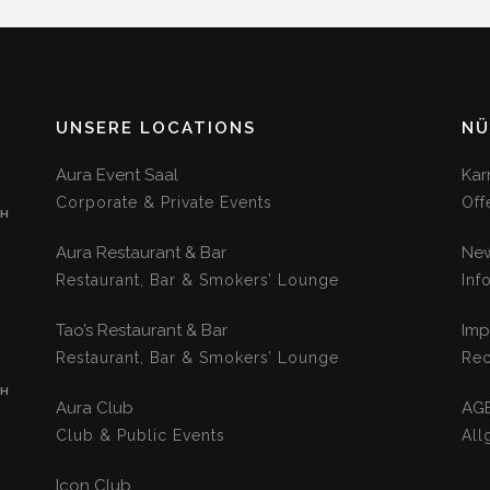
UNSERE LOCATIONS
NÜ
Aura Event Saal
Kar
Corporate & Private Events
Off
CH
Aura Restaurant & Bar
New
Restaurant, Bar & Smokers’ Lounge
Inf
Tao’s Restaurant & Bar
Imp
Restaurant, Bar & Smokers’ Lounge
Rec
CH
Aura Club
AG
Club & Public Events
All
Icon Club