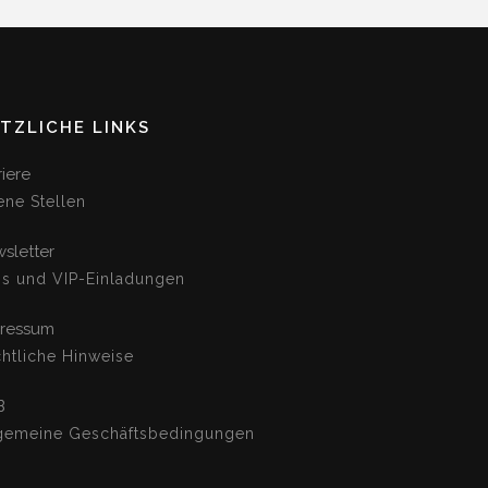
TZLICHE LINKS
riere
ene Stellen
sletter
os und VIP-Einladungen
ressum
htliche Hinweise
B
gemeine Geschäftsbedingungen