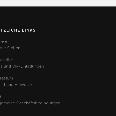
TZLICHE LINKS
riere
ene Stellen
sletter
os und VIP-Einladungen
ressum
htliche Hinweise
B
gemeine Geschäftsbedingungen