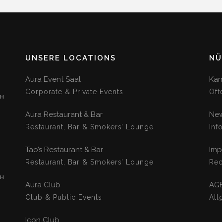
UNSERE LOCATIONS
NÜ
Aura Event Saal
Kar
Corporate & Private Events
Off
CH
Aura Restaurant & Bar
New
Restaurant, Bar & Smokers’ Lounge
Inf
Tao’s Restaurant & Bar
Imp
Restaurant, Bar & Smokers’ Lounge
Rec
CH
Aura Club
AG
Club & Public Events
All
Icon Club