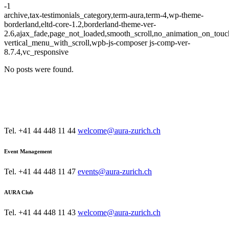
-1
archive,tax-testimonials_category,term-aura,term-4,wp-theme-
borderland,eltd-core-1.2,borderland-theme-ver-
2.6,ajax_fade,page_not_loaded,smooth_scroll,no_animation_on_touc
vertical_menu_with_scroll,wpb-js-composer js-comp-ver-
8.7.4,vc_responsive
No posts were found.
KONTAKT
AURA Restaurant & Bar
Tel. +41 44 448 11 44
welcome@aura-zurich.ch
Event Management
Tel. +41 44 448 11 47
events@aura-zurich.ch
AURA Club
Tel. +41 44 448 11 43
welcome@aura-zurich.ch