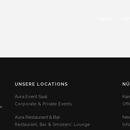
Home
Con
UNSERE LOCATIONS
NÜ
Aura Event Saal
Kar
Corporate & Private Events
Off
CH
Aura Restaurant & Bar
New
Restaurant, Bar & Smokers’ Lounge
Inf