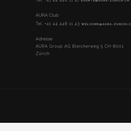
Tel. +41 44 448 11 47
EVENTS@AURA-ZURICH.CH
AURA Club
Tel. +41 44 448 11 43
WELCOME@AURA-ZURICH.
Adresse
AURA Group AG Bleicherweg 5 CH-8001
Zürich