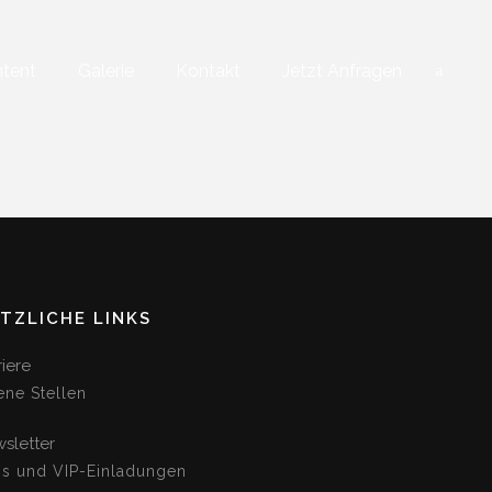
tent
Galerie
Kontakt
Jetzt Anfragen
TZLICHE LINKS
riere
ene Stellen
sletter
os und VIP-Einladungen