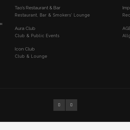
Tao’s Restaurant & Bar
Imp
Restaurant, Bar & Smokers’ Lounge
Rec
CH
Aura Club
AG
Club & Public Events
All
Icon Club
Club & Lounge