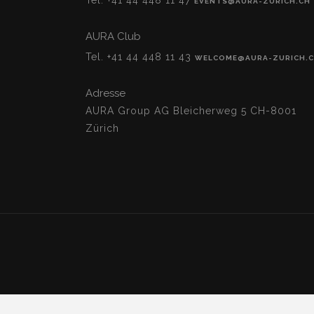
Tel. +41 44 448 11 47
EVENTS@AURA-ZURICH.CH
AURA Club
Tel. +41 44 448 11 43
WELCOME@AURA-ZURICH.
Adresse
AURA Group AG Bleicherweg 5 CH-8001
Zürich