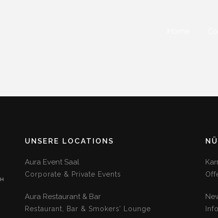
Home
Co
UNSERE LOCATIONS
NÜ
Aura Event Saal
Kar
Corporate & Private Events
Off
CH
Aura Restaurant & Bar
New
Restaurant, Bar & Smokers’ Lounge
Inf