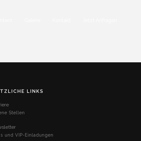
ntent
Galerie
Kontakt
Jetzt Anfragen
TZLICHE LINKS
riere
ene Stellen
sletter
os und VIP-Einladungen