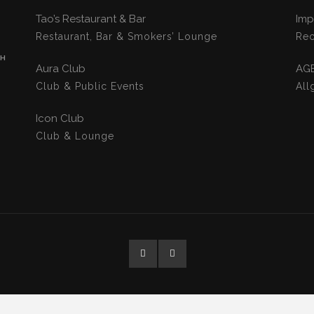
Tao’s Restaurant & Bar
Imp
Restaurant, Bar & Smokers’ Lounge
Rec
CH
Aura Club
AG
Club & Public Events
All
Icon Club
Club & Lounge