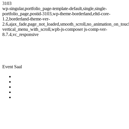
3103
wp-singular,portfolio_page-template-default,single,single-
portfolio_page,postid-3103,wp-theme-borderland,eltd-core-
1.2,borderland-theme-ver-
2.6,ajax_fade,page_not_loaded,smooth_scroll,no_animation_on_touc
vertical_menu_with_scroll,wpb-js-composer js-comp-ver-
8.7.4,vc_responsive
Generalversammlung
Category
Event Saal
KONTAKT
AURA Restaurant & Bar