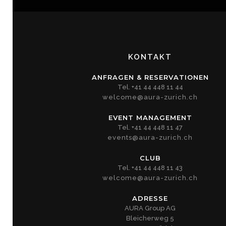
KONTAKT
ANFRAGEN & RESERVATIONEN
Tel. +41 44 448 11 44
welcome@aura-zurich.ch
EVENT MANAGEMENT
Tel. +41 44 448 11 47
events@aura-zurich.ch
CLUB
Tel. +41 44 448 11 43
welcome@aura-zurich.ch
ADRESSE
AURA Group AG
Bleicherweg 5